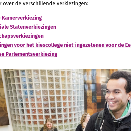
 over de verschillende verkiezingen:
 Kamerverkiezing
iale Statenverkiezingen
chapsverkiezingen
ingen voor het kiescollege niet-ingezetenen voor de E
se Parlementsverkiezing